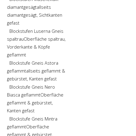
diamantgesägt
allseits
diamantgesägt, Sichtkanten
gefast
Blockstufen Luserna Gneis
spaltrau
Oberfläche spaltrau,
Vorderkante & Köpfe
geflammt
Blockstufe Gneis Astora
geflammt
allseits geflammt &
gebürstet, Kanten gefast
Blockstufe Gneis Nero
Biasca geflammt
Oberfläche
geflammt & gebürstet,
Kanten gefast
Blockstufe Gneis Mintra
geflammt
Oberfläche
geflammt & gebürstet,